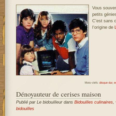
Vous souven
petits génie
C’est sans d
l’origine de
Mots-clefs :
disque dur
,
e
Dénoyauteur de cerises maison
Publié par Le bidouilleur
dans
Bidouilles culinaires
,
bidouilles