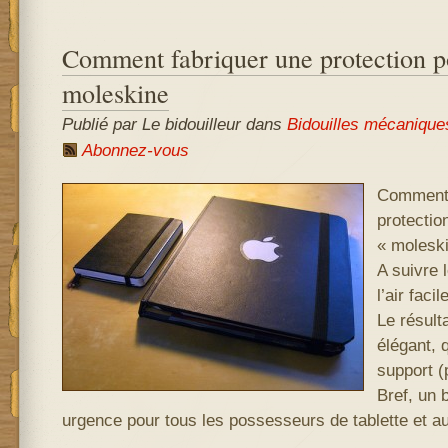
Comment fabriquer une protection p
moleskine
Publié par Le bidouilleur
dans
Bidouilles mécanique
Abonnez-vous
Comment 
protectio
« moleski
A suivre l
l’air facile
Le résulta
élégant, 
support (
Bref, un 
urgence pour tous les possesseurs de tablette et a